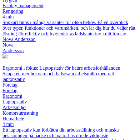
Facility management
Rengöring
4 min
Sopkärl finns i många varianter för olika behov. Få en överblick
över typer, funktioner och varumärken, och lär dig hur du väljer rätt
lösning för effektiv och hygienisk avfallshantering i ditt företag.
Nova Andersson
Nova
Andersson
Ergonomi i fokus: Laptopstativ för bättre arbetsförhållanden
Skapa en mer bekväm och hälsosam arbetsmiljö med rätt
laptopstativ
Företag
Företag
Ergonomi
Laptopstativ
Arbetsmiljö
Kontorsutrustning
Hemarbete
4 min
Ett laptopstativ kan förbättra din arbetsställning och minska
belastningen på nacke och axlar. Läs om de viktigaste