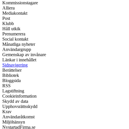
Kommissionstagare
Alliera
Mediakontakt
Post
Klubb
Håll utkik
Prenumerera
Social kontakt
Månatliga nyheter
Användargrupp
Gemenskap av invånare
Länkar i innehållet
Sidnavigering
Berättelser
Bibliotek
Bloggsida
RSS
Lagstiftning
Cookieinformation
Skydd av data
Upphovsrättsskydd
Krav
Användaråtkomst
Miljöhänsyn
NystartadFirma.se