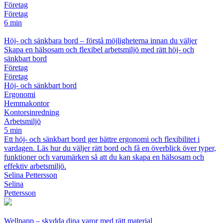
Företag
Företag
6 min
Höj- och sänkbara bord – förstå möjligheterna innan du väljer
Skapa en hälsosam och flexibel arbetsmiljö med rätt höj- och
sänkbart bord
Företag
Företag
Höj- och sänkbart bord
Ergonomi
Hemmakontor
Kontorsinredning
Arbetsmiljö
5 min
Ett höj- och sänkbart bord ger bättre ergonomi och flexibilitet i
vardagen. Läs hur du väljer rätt bord och få en överblick över typer,
funktioner och varumärken så att du kan skapa en hälsosam och
effektiv arbetsmiljö.
Selina Pettersson
Selina
Pettersson
Wellpapp – skydda dina varor med rätt material