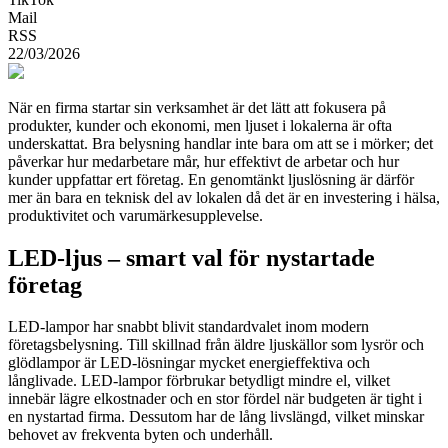
Mail
RSS
22/03/2026
När en firma startar sin verksamhet är det lätt att fokusera på
produkter, kunder och ekonomi, men ljuset i lokalerna är ofta
underskattat. Bra belysning handlar inte bara om att se i mörker; det
påverkar hur medarbetare mår, hur effektivt de arbetar och hur
kunder uppfattar ert företag. En genomtänkt ljuslösning är därför
mer än bara en teknisk del av lokalen då det är en investering i hälsa,
produktivitet och varumärkesupplevelse.
LED‑ljus – smart val för nystartade
företag
LED‑lampor har snabbt blivit standardvalet inom modern
företagsbelysning. Till skillnad från äldre ljuskällor som lysrör och
glödlampor är LED‑lösningar mycket energieffektiva och
långlivade. LED‑lampor förbrukar betydligt mindre el, vilket
innebär lägre elkostnader och en stor fördel när budgeten är tight i
en nystartad firma. Dessutom har de lång livslängd, vilket minskar
behovet av frekventa byten och underhåll.