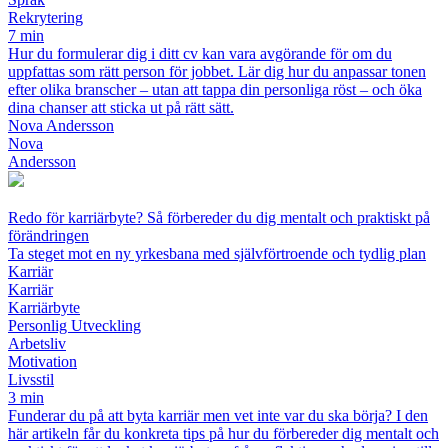
Rekrytering
7 min
Hur du formulerar dig i ditt cv kan vara avgörande för om du
uppfattas som rätt person för jobbet. Lär dig hur du anpassar tonen
efter olika branscher – utan att tappa din personliga röst – och öka
dina chanser att sticka ut på rätt sätt.
Nova Andersson
Nova
Andersson
Redo för karriärbyte? Så förbereder du dig mentalt och praktiskt på
förändringen
Ta steget mot en ny yrkesbana med självförtroende och tydlig plan
Karriär
Karriär
Karriärbyte
Personlig Utveckling
Arbetsliv
Motivation
Livsstil
3 min
Funderar du på att byta karriär men vet inte var du ska börja? I den
här artikeln får du konkreta tips på hur du förbereder dig mentalt och