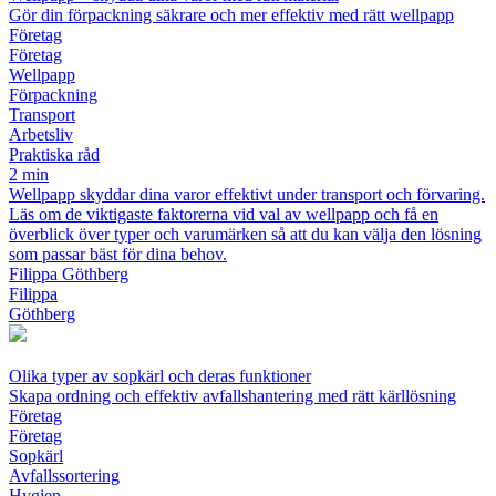
Gör din förpackning säkrare och mer effektiv med rätt wellpapp
Företag
Företag
Wellpapp
Förpackning
Transport
Arbetsliv
Praktiska råd
2 min
Wellpapp skyddar dina varor effektivt under transport och förvaring.
Läs om de viktigaste faktorerna vid val av wellpapp och få en
överblick över typer och varumärken så att du kan välja den lösning
som passar bäst för dina behov.
Filippa Göthberg
Filippa
Göthberg
Olika typer av sopkärl och deras funktioner
Skapa ordning och effektiv avfallshantering med rätt kärllösning
Företag
Företag
Sopkärl
Avfallssortering
Hygien