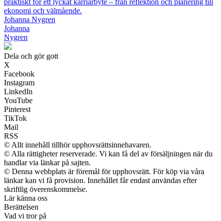
praktiskt för ett lyckat karriärbyte – från reflektion och planering till
ekonomi och välmående.
Johanna Nygren
Johanna
Nygren
Dela och gör gott
X
Facebook
Instagram
LinkedIn
YouTube
Pinterest
TikTok
Mail
RSS
© Allt innehåll tillhör upphovsrättsinnehavaren.
© Alla rättigheter reserverade. Vi kan få del av försäljningen när du
handlar via länkar på sajten.
© Denna webbplats är föremål för upphovsrätt. För köp via våra
länkar kan vi få provision. Innehållet får endast användas efter
skriftlig överenskommelse.
Lär känna oss
Berättelsen
Vad vi tror på