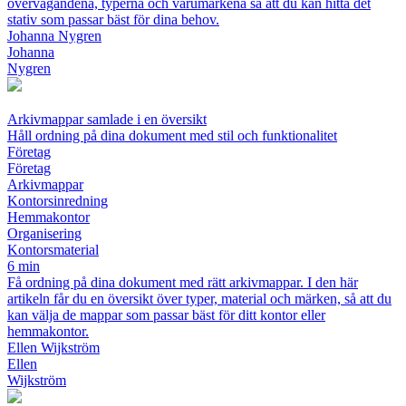
övervägandena, typerna och varumärkena så att du kan hitta det
stativ som passar bäst för dina behov.
Johanna Nygren
Johanna
Nygren
Arkivmappar samlade i en översikt
Håll ordning på dina dokument med stil och funktionalitet
Företag
Företag
Arkivmappar
Kontorsinredning
Hemmakontor
Organisering
Kontorsmaterial
6 min
Få ordning på dina dokument med rätt arkivmappar. I den här
artikeln får du en översikt över typer, material och märken, så att du
kan välja de mappar som passar bäst för ditt kontor eller
hemmakontor.
Ellen Wijkström
Ellen
Wijkström