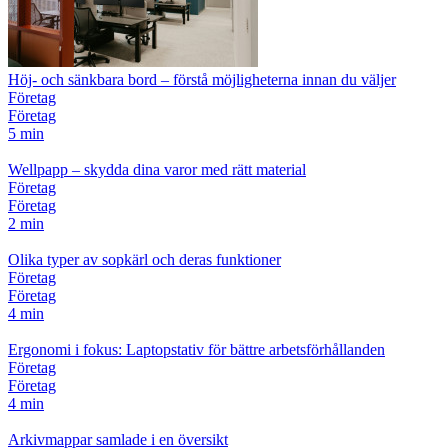
Höj- och sänkbara bord – förstå möjligheterna innan du väljer
Företag
Företag
5 min
Wellpapp – skydda dina varor med rätt material
Företag
Företag
2 min
Olika typer av sopkärl och deras funktioner
Företag
Företag
4 min
Ergonomi i fokus: Laptopstativ för bättre arbetsförhållanden
Företag
Företag
4 min
Arkivmappar samlade i en översikt