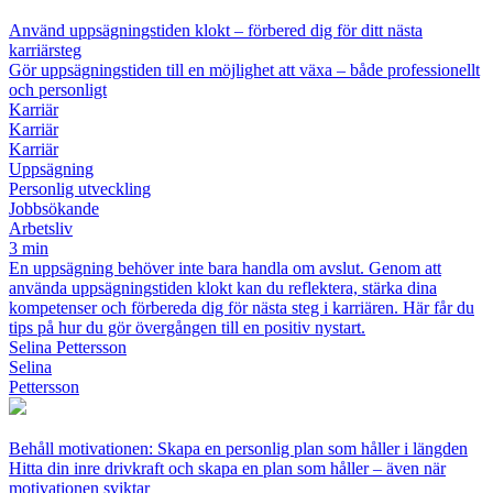
Använd uppsägningstiden klokt – förbered dig för ditt nästa
karriärsteg
Gör uppsägningstiden till en möjlighet att växa – både professionellt
och personligt
Karriär
Karriär
Karriär
Uppsägning
Personlig utveckling
Jobbsökande
Arbetsliv
3 min
En uppsägning behöver inte bara handla om avslut. Genom att
använda uppsägningstiden klokt kan du reflektera, stärka dina
kompetenser och förbereda dig för nästa steg i karriären. Här får du
tips på hur du gör övergången till en positiv nystart.
Selina Pettersson
Selina
Pettersson
Behåll motivationen: Skapa en personlig plan som håller i längden
Hitta din inre drivkraft och skapa en plan som håller – även när
motivationen sviktar