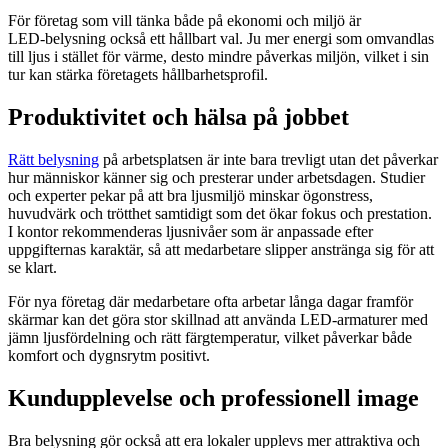
För företag som vill tänka både på ekonomi och miljö är
LED‑belysning också ett hållbart val. Ju mer energi som omvandlas
till ljus i stället för värme, desto mindre påverkas miljön, vilket i sin
tur kan stärka företagets hållbarhetsprofil.
Produktivitet och hälsa på jobbet
Rätt belysning
på arbetsplatsen är inte bara trevligt utan det påverkar
hur människor känner sig och presterar under arbetsdagen. Studier
och experter pekar på att bra ljusmiljö minskar ögonstress,
huvudvärk och trötthet samtidigt som det ökar fokus och prestation.
I kontor rekommenderas ljusnivåer som är anpassade efter
uppgifternas karaktär, så att medarbetare slipper anstränga sig för att
se klart.
För nya företag där medarbetare ofta arbetar långa dagar framför
skärmar kan det göra stor skillnad att använda LED‑armaturer med
jämn ljusfördelning och rätt färgtemperatur, vilket påverkar både
komfort och dygnsrytm positivt.
Kundupplevelse och professionell image
Bra belysning gör också att era lokaler upplevs mer attraktiva och