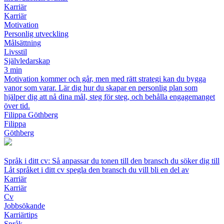
Karriär
Karriär
Motivation
Personlig utveckling
Målsättning
Livsstil
Självledarskap
3 min
Motivation kommer och går, men med rätt strategi kan du bygga
vanor som varar. Lär dig hur du skapar en personlig plan som
hjälper dig att nå dina mål, steg för steg, och behålla engagemanget
över tid.
Filippa Göthberg
Filippa
Göthberg
Språk i ditt cv: Så anpassar du tonen till den bransch du söker dig till
Låt språket i ditt cv spegla den bransch du vill bli en del av
Karriär
Karriär
Cv
Jobbsökande
Karriärtips
Språk