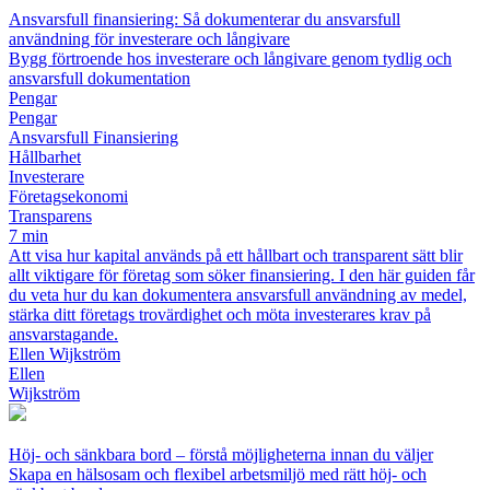
Ansvarsfull finansiering: Så dokumenterar du ansvarsfull
användning för investerare och långivare
Bygg förtroende hos investerare och långivare genom tydlig och
ansvarsfull dokumentation
Pengar
Pengar
Ansvarsfull Finansiering
Hållbarhet
Investerare
Företagsekonomi
Transparens
7 min
Att visa hur kapital används på ett hållbart och transparent sätt blir
allt viktigare för företag som söker finansiering. I den här guiden får
du veta hur du kan dokumentera ansvarsfull användning av medel,
stärka ditt företags trovärdighet och möta investerares krav på
ansvarstagande.
Ellen Wijkström
Ellen
Wijkström
Höj- och sänkbara bord – förstå möjligheterna innan du väljer
Skapa en hälsosam och flexibel arbetsmiljö med rätt höj- och