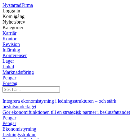
Nystartad
Firma
Logga in
Kom igång
Nyhetsbrev
Kategorier
Karriär
Kontor
Revision
Inlärning
Konferenser
Lager
Lokal
Marknadsföring
Pengar
Företag
Integrera ekonomistyrning i ledningsstrukturen – och stärk
beslutsunderlaget
Gör ekonomifunktionen till en strategisk partner i beslutsfattandet
Pengar
Pengar
Ekonomistyrning
Ledningsstruktur