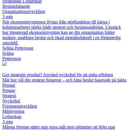
Strategiskt Ledarskap
Beslutsfattande
Organisationutveckling
3 min
När ekonomistyrningen flyttas från stödfunktion till kärna i
ledningsarbetet stärks både strategi och beslutsunderlag. Upptäck
hur integrerad ekonomistyrning kan ge din organisation bättre
insikter, snabbare beslut och ökad motståndskraft i en föränderlig
omvärld.
Selina Pettersson
Selina
Pettersson
Ger strategin resultat? Använd nyckeltal för att mäta effekten
Mät hur väl din strategi fungerar – och fatta beslut baserade på fakta
Pengar
Pengar
Strategi
Nyckeltal
Företagsutveckling
Målstyrning
Ledarskap
3 min
Många företag sätter upp stora mål men glömmer att följa upp