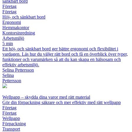
sänkbart bord
Företag
Företag
Höj- och sänkbart bord
Ergonomi
Hemmakontor
Kontorsinredning
Arbetsmiljö
5 min
Ett höj- och sänkbart bord ger bättre ergonomi och flexibilitet i
vardagen. Läs hur du väljer rätt bord och få en överblick över typer,
funktioner och varumärken så att du kan skapa en hälsosam och
effektiv arbetsmiljö.
Selina Pettersson
Selina
Pettersson
Wellpapp – skydda dina varor med rätt material
Gör din förpackning säkrare och mer effektiv med rätt wellpapp
Företag
Företag
Wellpapp
Förpackning
Transport