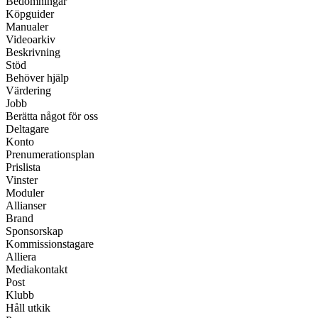
Bedömningar
Köpguider
Manualer
Videoarkiv
Beskrivning
Stöd
Behöver hjälp
Värdering
Jobb
Berätta något för oss
Deltagare
Konto
Prenumerationsplan
Prislista
Vinster
Moduler
Allianser
Brand
Sponsorskap
Kommissionstagare
Alliera
Mediakontakt
Post
Klubb
Håll utkik