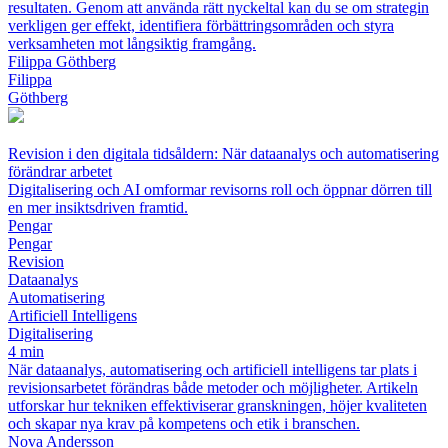
resultaten. Genom att använda rätt nyckeltal kan du se om strategin
verkligen ger effekt, identifiera förbättringsområden och styra
verksamheten mot långsiktig framgång.
Filippa Göthberg
Filippa
Göthberg
Revision i den digitala tidsåldern: När dataanalys och automatisering
förändrar arbetet
Digitalisering och AI omformar revisorns roll och öppnar dörren till
en mer insiktsdriven framtid.
Pengar
Pengar
Revision
Dataanalys
Automatisering
Artificiell Intelligens
Digitalisering
4 min
När dataanalys, automatisering och artificiell intelligens tar plats i
revisionsarbetet förändras både metoder och möjligheter. Artikeln
utforskar hur tekniken effektiviserar granskningen, höjer kvaliteten
och skapar nya krav på kompetens och etik i branschen.
Nova Andersson