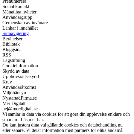
Prenumerera
Social kontakt
Månatliga nyheter
Användargrupp
Gemenskap av invånare
Länkar i innehållet
Sidnavigering
Berättelser
Bibliotek
Bloggsida
RSS
Lagstiftning
Cookieinformation
Skydd av data
Upphovsrättsskydd
Krav
Användaråtkomst
Miljöhänsyn
NystartadFirma.se
Mer Digitalt
hej@merdigitalt.se
Vi samlar in data via cookies för att göra din upplevelse enklare och
smartare. Läs mer här.
Du kan justera dina val gällande cookies och databehandling nu
eller senare. Vi delar information med partners för olika ändamål