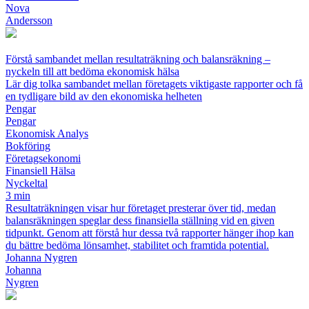
Nova
Andersson
Förstå sambandet mellan resultaträkning och balansräkning –
nyckeln till att bedöma ekonomisk hälsa
Lär dig tolka sambandet mellan företagets viktigaste rapporter och få
en tydligare bild av den ekonomiska helheten
Pengar
Pengar
Ekonomisk Analys
Bokföring
Företagsekonomi
Finansiell Hälsa
Nyckeltal
3 min
Resultaträkningen visar hur företaget presterar över tid, medan
balansräkningen speglar dess finansiella ställning vid en given
tidpunkt. Genom att förstå hur dessa två rapporter hänger ihop kan
du bättre bedöma lönsamhet, stabilitet och framtida potential.
Johanna Nygren
Johanna
Nygren