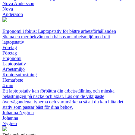
Nova Andersson
Nova
Andersson
Ergonomi i fokus: Laptopstativ för bättre arbetsförhållanden
Skapa en mer bekväm och hälsosam arbetsmiljö med rätt
laptopstativ
Företag
Företag
Ergonomi
Laptopstativ
Arbetsmiljö
Kontorsutrustning
Hemarbete
4 min
Ett laptopstativ kan förbättra din arbetsställning och minska
belastningen på nacke och axlar. Läs om de viktigaste
övervägandena, typerna och varumärkena så att du kan hitta det
stativ som passar bäst för dina behov.
Johanna Nygren
Johanna
Nygren
Dela och gör gott