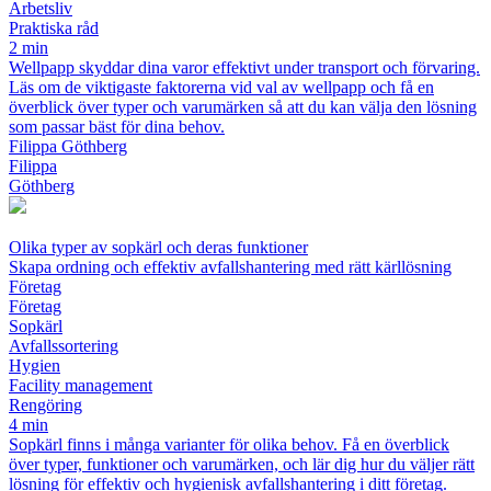
Arbetsliv
Praktiska råd
2 min
Wellpapp skyddar dina varor effektivt under transport och förvaring.
Läs om de viktigaste faktorerna vid val av wellpapp och få en
överblick över typer och varumärken så att du kan välja den lösning
som passar bäst för dina behov.
Filippa Göthberg
Filippa
Göthberg
Olika typer av sopkärl och deras funktioner
Skapa ordning och effektiv avfallshantering med rätt kärllösning
Företag
Företag
Sopkärl
Avfallssortering
Hygien
Facility management
Rengöring
4 min
Sopkärl finns i många varianter för olika behov. Få en överblick
över typer, funktioner och varumärken, och lär dig hur du väljer rätt
lösning för effektiv och hygienisk avfallshantering i ditt företag.