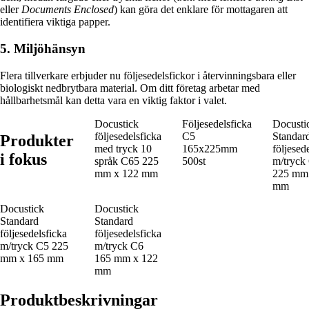
eller
Documents Enclosed
) kan göra det enklare för mottagaren att
identifiera viktiga papper.
5. Miljöhänsyn
Flera tillverkare erbjuder nu följesedelsfickor i återvinningsbara eller
biologiskt nedbrytbara material. Om ditt företag arbetar med
hållbarhetsmål kan detta vara en viktig faktor i valet.
Docustick
Följesedelsficka
Docusti
följesedelsficka
C5
Standar
Produkter
med tryck 10
165x225mm
följesed
i fokus
språk C65 225
500st
m/tryck
mm x 122 mm
225 mm
mm
Docustick
Docustick
Standard
Standard
följesedelsficka
följesedelsficka
m/tryck C5 225
m/tryck C6
mm x 165 mm
165 mm x 122
mm
Produktbeskrivningar