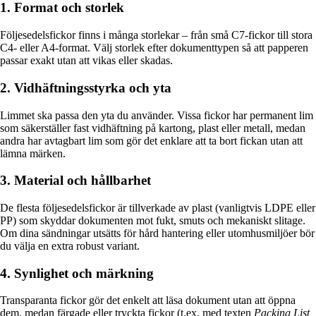
1. Format och storlek
Följesedelsfickor finns i många storlekar – från små C7-fickor till stora
C4- eller A4-format. Välj storlek efter dokumenttypen så att papperen
passar exakt utan att vikas eller skadas.
2. Vidhäftningsstyrka och yta
Limmet ska passa den yta du använder. Vissa fickor har permanent lim
som säkerställer fast vidhäftning på kartong, plast eller metall, medan
andra har avtagbart lim som gör det enklare att ta bort fickan utan att
lämna märken.
3. Material och hållbarhet
De flesta följesedelsfickor är tillverkade av plast (vanligtvis LDPE eller
PP) som skyddar dokumenten mot fukt, smuts och mekaniskt slitage.
Om dina sändningar utsätts för hård hantering eller utomhusmiljöer bör
du välja en extra robust variant.
4. Synlighet och märkning
Transparanta fickor gör det enkelt att läsa dokument utan att öppna
dem, medan färgade eller tryckta fickor (t.ex. med texten
Packing List