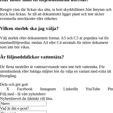
Rengör ytan där fickan ska sitta, ta bort skyddsfilmen från limytan och
tryck fast fickan. Se till att dokumentet ligger plant och inte täcker
eventuella streckkoder eller etiketter.
Vilken storlek ska jag välja?
Välj storlek efter dokumentets format. A5 och C5 är populära val för
standardföljesedlar, medan A4 eller C4 används för större dokument
som inte bör vikas.
Är följesedelsfickor vattentäta?
De flesta modeller är vattenavvisande men inte helt vattentäta. För
utomhusbruk eller fuktiga miljöer bör du välja en variant med extra tät
försegling.
Dela och gör gott
X
Facebook
Instagram
LinkedIn
YouTube
Pin
Följ med - få vårt nyhetsbrev
Nyhetsbrevet du faktiskt vill läsa.
Vad är din e-post?