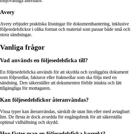
miljövänliga alternativ.
Avery
Avery erbjuder praktiska lösningar för dokumenthantering, inklusive
följesedelsfickor i olika format och material som passar både små och
stora sändningar.
Vanliga frågor
Vad används en följesedelsficka till?
En följesedelsficka används för att skydda och synliggöra dokument
som följesedlar, fakturor eller fraktsedlar som ska följa med en
sändning. Den säkerställer att dokumenten förblir intakta och lätt
tillgängliga för mottagaren.
Kan följesedelsfickor återanvändas?
Vissa typer kan återanvändas, särskilt de utan lim eller med avtagbart
lim. De flesta är dock avsedda för engångsbruk för att säkerställa
optimal vidhäftning och skydd.
Hur fäster man en följesedelsficka korrekt?