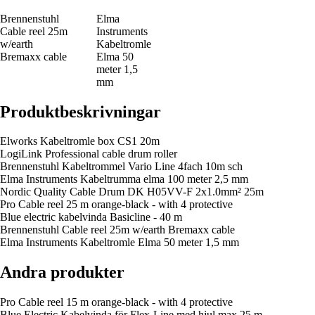
Brennenstuhl
Elma
Cable reel 25m
Instruments
w/earth
Kabeltromle
Bremaxx cable
Elma 50
meter 1,5
mm
Produktbeskrivningar
Elworks Kabeltromle box CS1 20m
LogiLink Professional cable drum roller
Brennenstuhl Kabeltrommel Vario Line 4fach 10m sch
Elma Instruments Kabeltrumma elma 100 meter 2,5 mm
Nordic Quality Cable Drum DK H05VV-F 2x1.0mm² 25m
Pro Cable reel 25 m orange-black - with 4 protective
Blue electric kabelvinda Basicline - 40 m
Brennenstuhl Cable reel 25m w/earth Bremaxx cable
Elma Instruments Kabeltromle Elma 50 meter 1,5 mm
Andra produkter
Pro Cable reel 15 m orange-black - with 4 protective
Blue Electric Kabelvinda för Flex-Line med hjul max 25 m