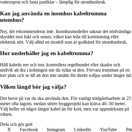
vattensprut och fasta partiklar – lämplig för utomhusbruk.
Kan jag använda en inomhus kabeltrumma
utomhus?
Nej, det rekommenderas inte. Inomhusmodeller saknar det nödvändiga
skyddet mot fukt och smuts, vilket kan leda till kortslutning eller
elektrisk stöt. Välj alltid en modell som är godkänd för utomhusbruk.
Hur underhåller jag en kabeltrumma?
Håll kabeln ren och torr, kontrollera regelbundet efter skador och
undvik att dra i ledningen när du rullar ut den. Förvara trumman på en
torr plats och se till att den inte utsätts för direkt solljus under längre tid.
Vilken längd bör jag välja?
Det beror på var du ska använda den. För vanligt trädgårdsarbete är 25
meter ofta lagom, medan större byggprojekt kan kräva 40–50 meter.
Välj hellre en något längre kabel än för kort, men var uppmärksam på
vikten.
Dela och gör gott
X
Facebook
Instagram
LinkedIn
YouTube
Pin