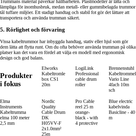
Trummans material påverkar hållbarheten. Plastmodeller är lätta och
lämpliga för inomhusbruk, medan metall- eller gummibelagda trummor
tål tuffare miljöer. Ett stadigt handtag och stabil fot gör det lättare att
transportera och använda trumman säkert.
5. Rörlighet och förvaring
Vissa kabeltrummor har inbyggda handtag, stativ eller hjul som gör
dem lätta att flytta runt. Om du ofta behöver använda trumman på olika
platser kan det vara en fördel att välja en modell med ergonomisk
design och god balans.
Elworks
LogiLink
Brennenstuhl
Kabeltromle
Professional
Kabeltrommel
Produkter
box CS1
cable drum
Vario Line
i fokus
20m
roller
4fach 10m
sch
Elma
Nordic
Pro Cable
Blue electric
Instruments
Quality
reel 25 m
kabelvinda
Kabeltrumma
Cable Drum
orange-
Basicline - 40
elma 100 meter
DK
black - with
m
2,5 mm
H05VV-F
4 protective
2x1.0mm²
25m