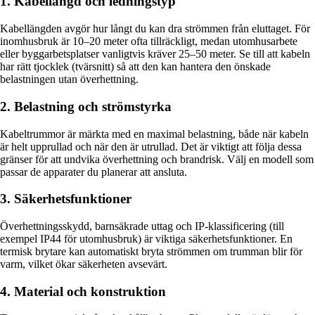
1. Kabellängd och ledningstyp
Kabellängden avgör hur långt du kan dra strömmen från eluttaget. För
inomhusbruk är 10–20 meter ofta tillräckligt, medan utomhusarbete
eller byggarbetsplatser vanligtvis kräver 25–50 meter. Se till att kabeln
har rätt tjocklek (tvärsnitt) så att den kan hantera den önskade
belastningen utan överhettning.
2. Belastning och strömstyrka
Kabeltrummor är märkta med en maximal belastning, både när kabeln
är helt upprullad och när den är utrullad. Det är viktigt att följa dessa
gränser för att undvika överhettning och brandrisk. Välj en modell som
passar de apparater du planerar att ansluta.
3. Säkerhetsfunktioner
Överhettningsskydd, barnsäkrade uttag och IP-klassificering (till
exempel IP44 för utomhusbruk) är viktiga säkerhetsfunktioner. En
termisk brytare kan automatiskt bryta strömmen om trumman blir för
varm, vilket ökar säkerheten avsevärt.
4. Material och konstruktion