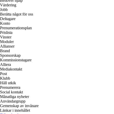
Behöver hjälp
Värdering
Jobb
Berätta något för oss
Deltagare
Konto
Prenumerationsplan
Prislista
Vinster
Moduler
Allianser
Brand
Sponsorskap
Kommissionstagare
Alliera
Mediakontakt
Post
Klubb
Håll utkik
Prenumerera
Social kontakt
Månatliga nyheter
Användargrupp
Gemenskap av invånare
Länkar i innehållet