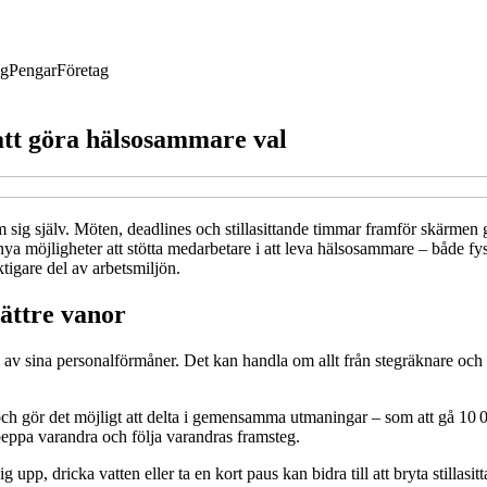
ng
Pengar
Företag
att göra hälsosammare val
om sig själv. Möten, deadlines och stillasittande timmar framför skärmen
as nya möjligheter att stötta medarbetare i att leva hälsosammare – både 
ktigare del av arbetsmiljön.
bättre vanor
 av sina personalförmåner. Det kan handla om allt från stegräknare och t
och gör det möjligt att delta i gemensamma utmaningar – som att gå 10 00
peppa varandra och följa varandras framsteg.
upp, dricka vatten eller ta en kort paus kan bidra till att bryta stillasit