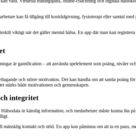
an vara. Virtuella träningspass, online-coachning och digitala hälsokont
betare kan få tillgång till kostrådgivning, fysioterapi eller samtal med
rskilt viktigt när det gäller mental hälsa. En app där man kan registrer
et
sningar är gamification – att använda spelelement som poäng, nivåer och 
ltagande och större motivation. Det kan handla om att samla poäng för att
itet stärks både motivationen och gemenskapen.
h integritet
 Hälsodata är känslig information, och medarbetare måste kunna lita på at
ligt.
ll mänsklig kontakt och stöd. En app kan påminna om att ta en paus, me