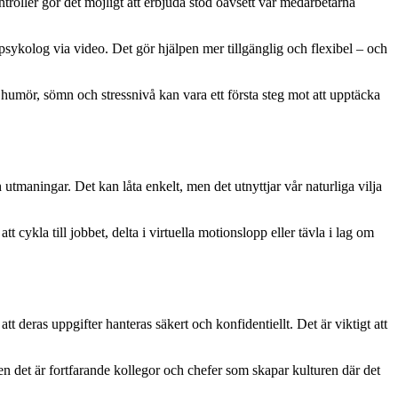
roller gör det möjligt att erbjuda stöd oavsett var medarbetarna
 psykolog via video. Det gör hjälpen mer tillgänglig och flexibel – och
a humör, sömn och stressnivå kan vara ett första steg mot att upptäcka
utmaningar. Det kan låta enkelt, men det utnyttjar vår naturliga vilja
 cykla till jobbet, delta i virtuella motionslopp eller tävla i lag om
t deras uppgifter hanteras säkert och konfidentiellt. Det är viktigt att
n det är fortfarande kollegor och chefer som skapar kulturen där det