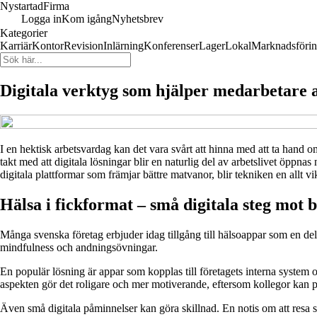
Nystartad
Firma
Logga in
Kom igång
Nyhetsbrev
Kategorier
Karriär
Kontor
Revision
Inlärning
Konferenser
Lager
Lokal
Marknadsföri
Digitala verktyg som hjälper medarbetare 
I en hektisk arbetsvardag kan det vara svårt att hinna med att ta hand 
takt med att digitala lösningar blir en naturlig del av arbetslivet öppn
digitala plattformar som främjar bättre matvanor, blir tekniken en allt vi
Hälsa i fickformat – små digitala steg mot 
Många svenska företag erbjuder idag tillgång till hälsoappar som en del
mindfulness och andningsövningar.
En populär lösning är appar som kopplas till företagets interna system 
aspekten gör det roligare och mer motiverande, eftersom kollegor kan 
Även små digitala påminnelser kan göra skillnad. En notis om att resa sig 