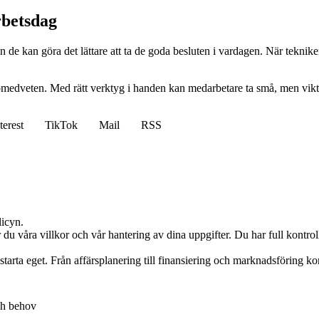
rbetsdag
 kan göra det lättare att ta de goda besluten i vardagen. När tekniken
somedveten. Med rätt verktyg i handen kan medarbetare ta små, men viktig
terest
TikTok
Mail
RSS
licyn.
du våra villkor och vår hantering av dina uppgifter. Du har full kontro
arta eget. Från affärsplanering till finansiering och marknadsföring komm
ch behov