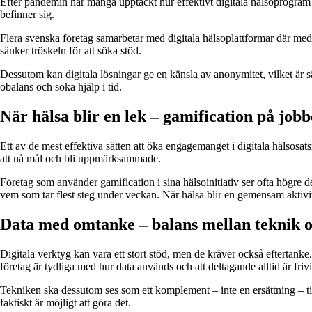
Efter pandemin har många upptäckt hur effektivt digitala hälsoprogram k
befinner sig.
Flera svenska företag samarbetar med digitala hälsoplattformar där medar
sänker tröskeln för att söka stöd.
Dessutom kan digitala lösningar ge en känsla av anonymitet, vilket är sä
obalans och söka hjälp i tid.
När hälsa blir en lek – gamification på jobb
Ett av de mest effektiva sätten att öka engagemanget i digitala hälsosat
att nå mål och bli uppmärksammade.
Företag som använder gamification i sina hälsoinitiativ ser ofta högre de
vem som tar flest steg under veckan. När hälsa blir en gemensam aktiv
Data med omtanke – balans mellan teknik oc
Digitala verktyg kan vara ett stort stöd, men de kräver också eftertanke.
företag är tydliga med hur data används och att deltagande alltid är frivil
Tekniken ska dessutom ses som ett komplement – inte en ersättning – ti
faktiskt är möjligt att göra det.