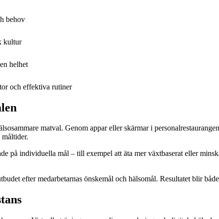
ch behov
 kultur
en helhet
or och effektiva rutiner
alen
ja hälsosammare matval. Genom appar eller skärmar i personalrestaurange
 måltider.
på individuella mål – till exempel att äta mer växtbaserat eller minska s
utbudet efter medarbetarnas önskemål och hälsomål. Resultatet blir både
stans